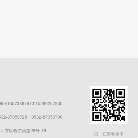
0\13573887473\15266257905
-87050728、0532-87050700
四方区哈尔滨路28号-19
扫一扫查看更多